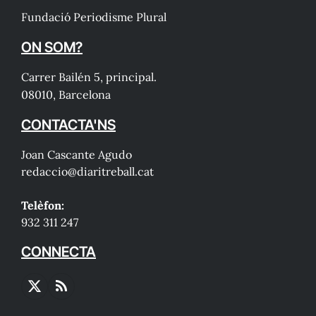
Fundació Periodisme Plural
ON SOM?
Carrer Bailén 5, principal.
08010, Barcelona
CONTACTA'NS
Joan Cascante Agudo
redaccio@diaritreball.cat
Telèfon:
932 311 247
CONNECTA
X
RSS
(Twitter)