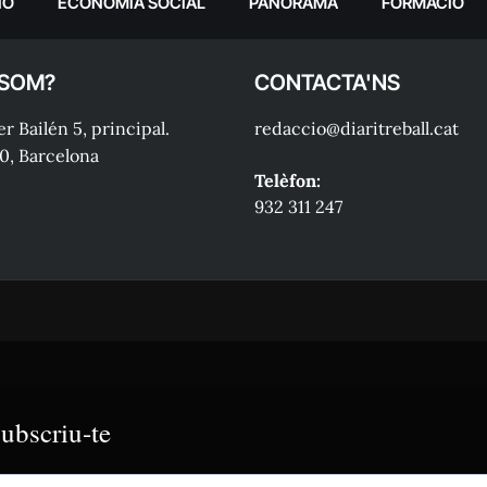
IÓ
ECONOMIA SOCIAL
PANORAMA
FORMACIÓ
 SOM?
CONTACTA'NS
r Bailén 5, principal.
redaccio@diaritreball.cat
0, Barcelona
Telèfon:
932 311 247