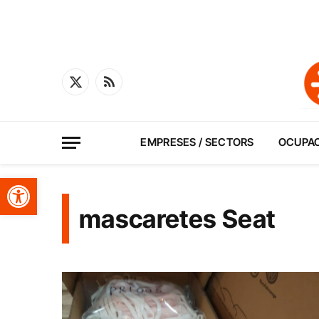
X
RSS
(Twitter)
EMPRESES / SECTORS
OCUPA
Obre la barra d'eines
mascaretes Seat