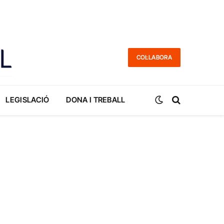
COL·LABORA
LEGISLACIÓ
DONA I TREBALL