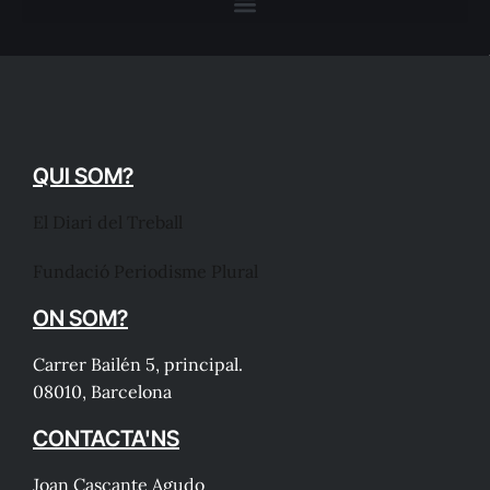
QUI SOM?
El Diari del Treball
Fundació Periodisme Plural
ON SOM?
Carrer Bailén 5, principal.
08010, Barcelona
CONTACTA'NS
Joan Cascante Agudo