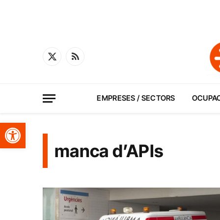
X
RSS
(Twitter)
EMPRESES / SECTORS
OCUPA
Obre la barra d'eines
manca d’APIs