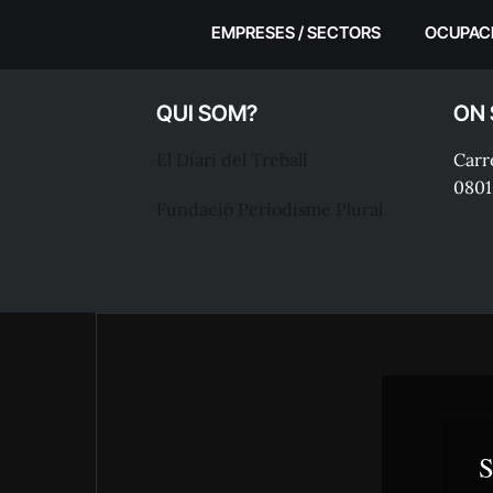
EMPRESES / SECTORS
OCUPAC
QUI SOM?
ON
El Diari del Treball
Carre
0801
Fundació Periodisme Plural