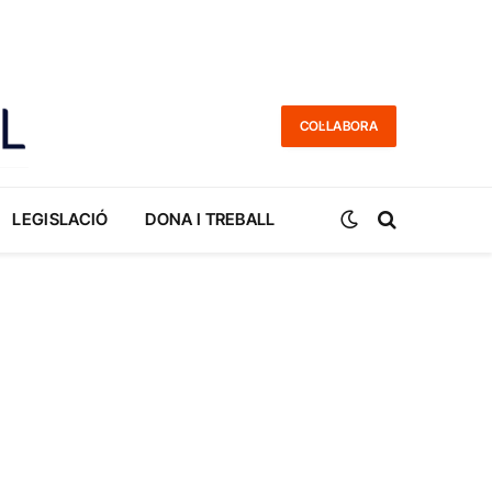
COL·LABORA
LEGISLACIÓ
DONA I TREBALL