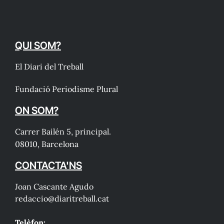
QUI SOM?
El Diari del Treball
Fundació Periodisme Plural
ON SOM?
Carrer Bailén 5, principal.
08010, Barcelona
CONTACTA'NS
Joan Cascante Agudo
redaccio@diaritreball.cat
Telèfon: