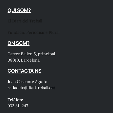
QUI SOM?
El Diari del Treball
Fundació Periodisme Plural
ON SOM?
Carrer Bailén 5, principal.
08010, Barcelona
CONTACTA'NS
Joan Cascante Agudo
redaccio@diaritreball.cat
Telèfon:
932 311 247