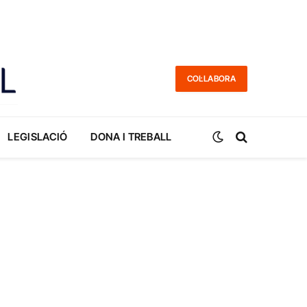
COL·LABORA
LEGISLACIÓ
DONA I TREBALL