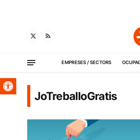
X
RSS
(Twitter)
EMPRESES / SECTORS
OCUPA
Obre la barra d'eines
JoTreballoGratis