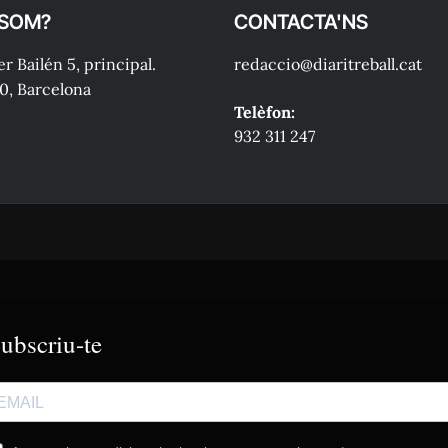
 SOM?
CONTACTA'NS
r Bailén 5, principal.
redaccio@diaritreball.cat
0, Barcelona
Telèfon:
932 311 247