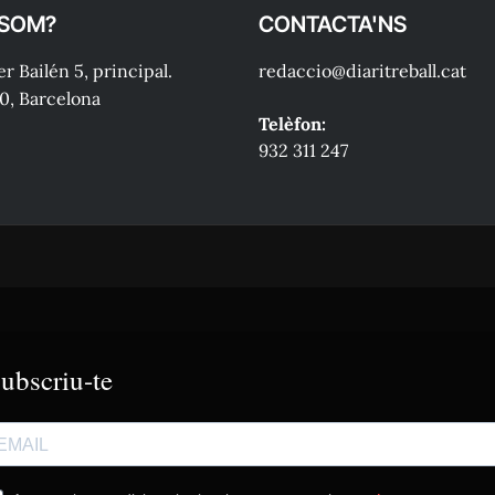
 SOM?
CONTACTA'NS
r Bailén 5, principal.
redaccio@diaritreball.cat
0, Barcelona
Telèfon:
932 311 247