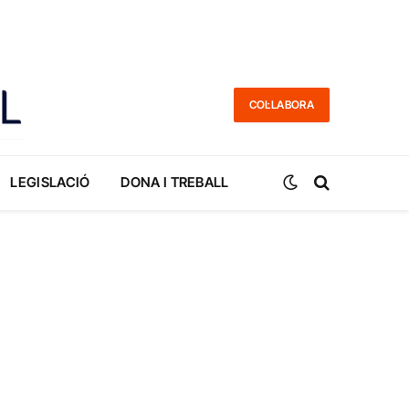
COL·LABORA
LEGISLACIÓ
DONA I TREBALL