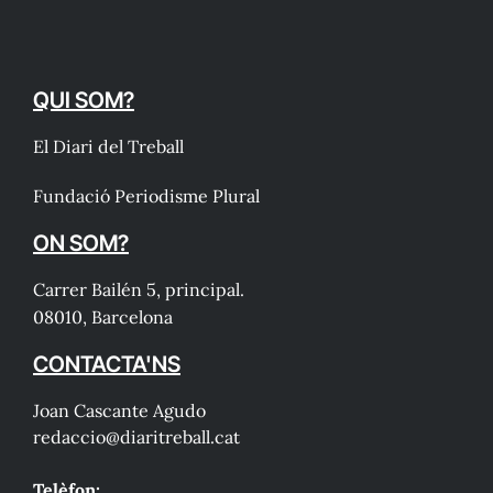
QUI SOM?
El Diari del Treball
Fundació Periodisme Plural
ON SOM?
Carrer Bailén 5, principal.
08010, Barcelona
CONTACTA'NS
Joan Cascante Agudo
redaccio@diaritreball.cat
Telèfon: