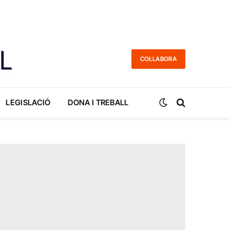
COL·LABORA
LEGISLACIÓ
DONA I TREBALL