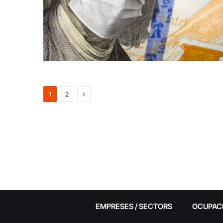
Next
1
2
EMPRESES / SECTORS
OCUPAC