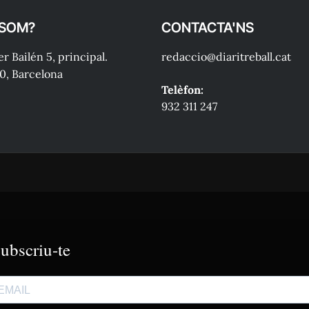
 SOM?
CONTACTA'NS
r Bailén 5, principal.
redaccio@diaritreball.cat
0, Barcelona
Telèfon:
932 311 247