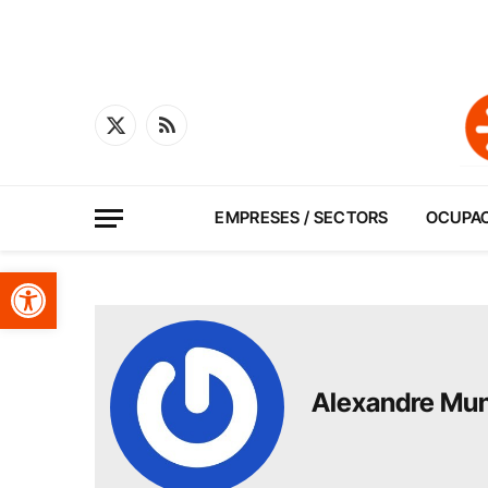
X
RSS
(Twitter)
EMPRESES / SECTORS
OCUPA
Obre la barra d'eines
Alexandre Mun