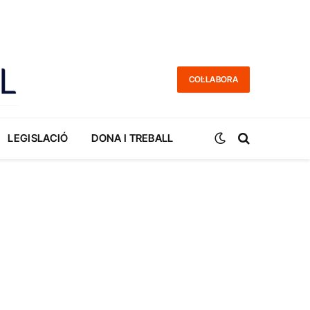
COL·LABORA
LEGISLACIÓ
DONA I TREBALL