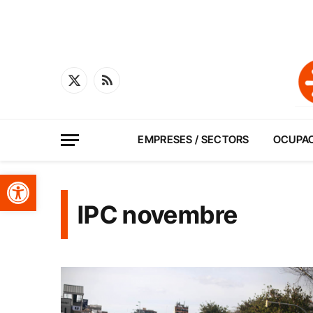
X
RSS
(Twitter)
EMPRESES / SECTORS
OCUPA
Obre la barra d'eines
IPC novembre