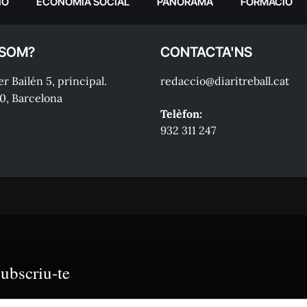
IÓ
ECONOMIA SOCIAL
PANORAMA
FORMACIÓ
 SOM?
CONTACTA'NS
r Bailén 5, principal.
redaccio@diaritreball.cat
0, Barcelona
Telèfon:
932 311 247