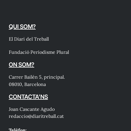
QUI SOM?
El Diari del Treball
Fundació Periodisme Plural
ON SOM?
Carrer Bailén 5, principal.
08010, Barcelona
CONTACTA'NS
Joan Cascante Agudo
redaccio@diaritreball.cat
Telèfon: