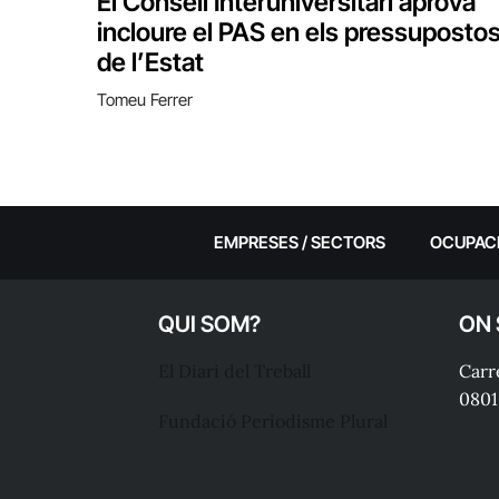
El Consell Interuniversitari aprova
incloure el PAS en els pressuposto
de l’Estat
Tomeu Ferrer
EMPRESES / SECTORS
OCUPAC
QUI SOM?
ON
El Diari del Treball
Carre
0801
Fundació Periodisme Plural