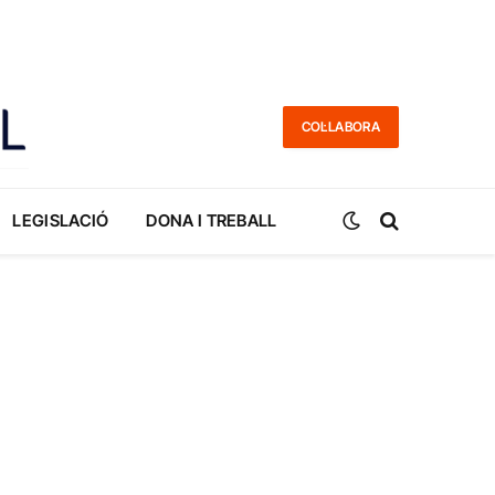
COL·LABORA
LEGISLACIÓ
DONA I TREBALL