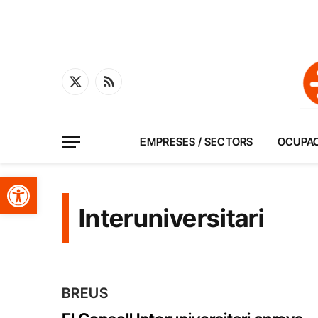
X
RSS
(Twitter)
EMPRESES / SECTORS
OCUPA
Obre la barra d'eines
Interuniversitari
BREUS