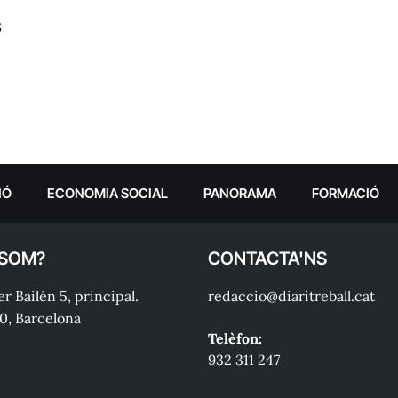
s
IÓ
ECONOMIA SOCIAL
PANORAMA
FORMACIÓ
 SOM?
CONTACTA'NS
r Bailén 5, principal.
redaccio@diaritreball.cat
0, Barcelona
Telèfon:
932 311 247