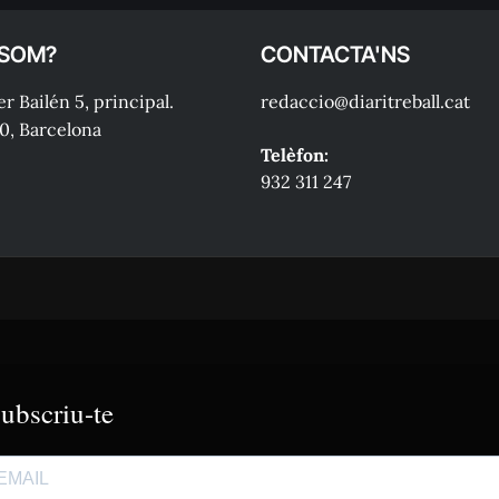
 SOM?
CONTACTA'NS
r Bailén 5, principal.
redaccio@diaritreball.cat
0, Barcelona
Telèfon:
932 311 247