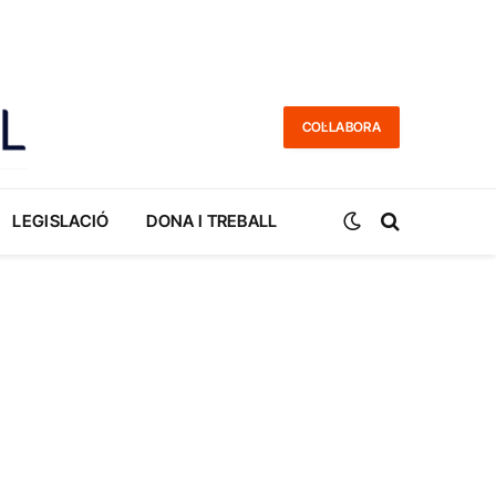
COL·LABORA
LEGISLACIÓ
DONA I TREBALL