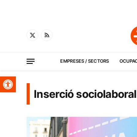
X
RSS
(Twitter)
EMPRESES / SECTORS
OCUPA
Obre la barra d'eines
Inserció sociolaboral