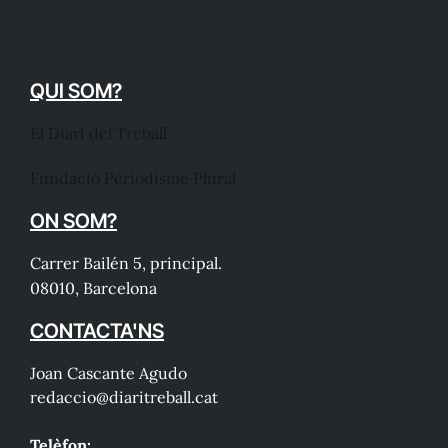
QUI SOM?
El Diari del Treball
Fundació Periodisme Plural
ON SOM?
Carrer Bailén 5, principal.
08010, Barcelona
CONTACTA'NS
Joan Cascante Agudo
redaccio@diaritreball.cat
Telèfon: