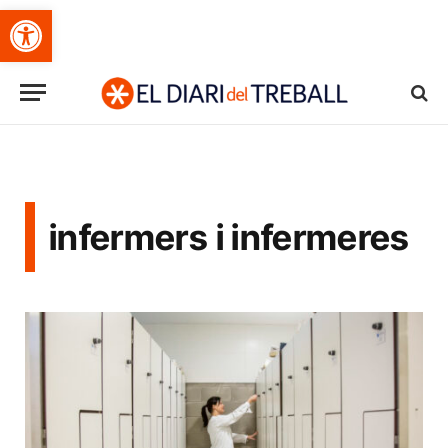
Obre la barra d'eines
infermers i infermeres