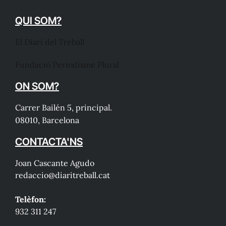
QUI SOM?
El Diari del Treball
Fundació Periodisme Plural
ON SOM?
Carrer Bailén 5, principal.
08010, Barcelona
CONTACTA'NS
Joan Cascante Agudo
redaccio@diaritreball.cat
Telèfon:
932 311 247