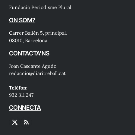
Fundació Periodisme Plural
ON SOM?
Carrer Bailén 5, principal.
08010, Barcelona
CONTACTA'NS
Joan Cascante Agudo
redaccio@diaritreball.cat
Telèfon:
932 311 247
CONNECTA
X
RSS
(Twitter)