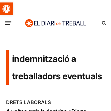
Obre la barra d'eines
indemnització a
treballadors eventuals
DRETS LABORALS