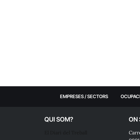
EMPRESES / SECTORS
OCUPAC
QUI SOM?
ON
El Diari del Treball
Carre