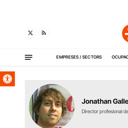
X
RSS
(Twitter)
EMPRESES / SECTORS
OCUPA
Obre la barra d'eines
Jonathan Gall
Director profesional d