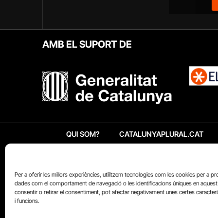
AMB EL SUPORT DE
QUI SOM?
CATALUNYAPLURAL.CAT
Per a oferir les millors experiències, utilitzem tecnologies com les cookies per a p
dades com el comportament de navegació o les identificacions úniques en aquest 
consentir o retirar el consentiment, pot afectar negativament unes certes caracter
i funcions.