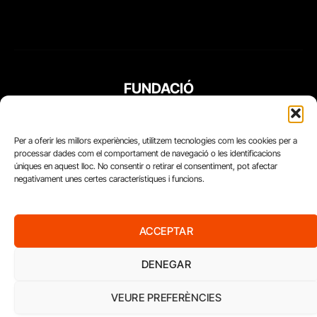
FUNDACIÓ
PERIODISME
PLURAL
Per a oferir les millors experiències, utilitzem tecnologies com les cookies per a
processar dades com el comportament de navegació o les identificacions
úniques en aquest lloc. No consentir o retirar el consentiment, pot afectar
negativament unes certes característiques i funcions.
ACCEPTAR
DENEGAR
VEURE PREFERÈNCIES
Diari del Treball, 2026