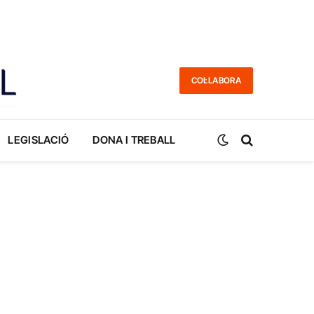
COL·LABORA
LEGISLACIÓ
DONA I TREBALL