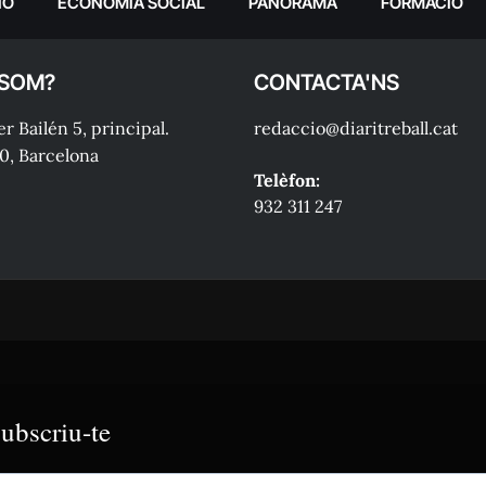
IÓ
ECONOMIA SOCIAL
PANORAMA
FORMACIÓ
 SOM?
CONTACTA'NS
r Bailén 5, principal.
redaccio@diaritreball.cat
0, Barcelona
Telèfon:
932 311 247