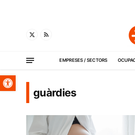
X
RSS
(Twitter)
EMPRESES / SECTORS
OCUPA
Obre la barra d'eines
guàrdies