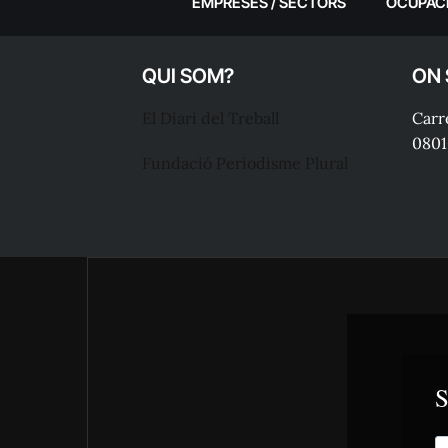
EMPRESES / SECTORS
OCUPAC
QUI SOM?
ON
El Diari del Treball
Carre
0801
Fundació Periodisme Plural