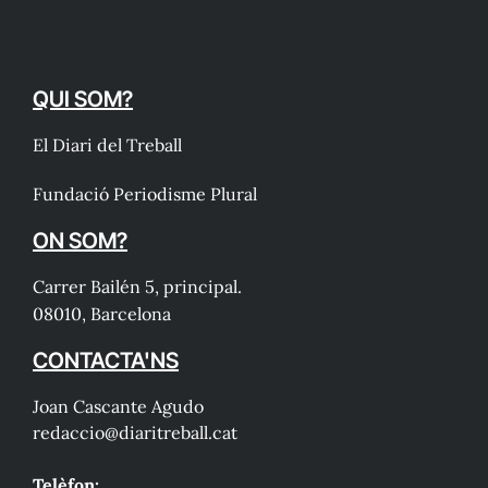
QUI SOM?
El Diari del Treball
Fundació Periodisme Plural
ON SOM?
Carrer Bailén 5, principal.
08010, Barcelona
CONTACTA'NS
Joan Cascante Agudo
redaccio@diaritreball.cat
Telèfon: