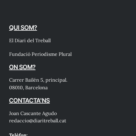
QUI SOM?
El Diari del Treball
Fundació Periodisme Plural
ON SOM?
Carrer Bailén 5, principal.
08010, Barcelona
CONTACTA'NS
Joan Cascante Agudo
redaccio@diaritreball.cat
Telèfon: