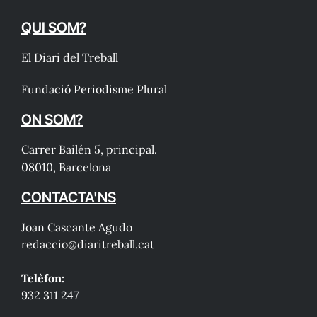
QUI SOM?
El Diari del Treball
Fundació Periodisme Plural
ON SOM?
Carrer Bailén 5, principal.
08010, Barcelona
CONTACTA'NS
Joan Cascante Agudo
redaccio@diaritreball.cat
Telèfon:
932 311 247