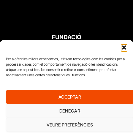
FUNDACIÓ
PERIODISME
PLURAL
Per a oferir les millors experiències, utilitzem tecnologies com les cookies per a
processar dades com el comportament de navegació o les identificacions
úniques en aquest lloc. No consentir o retirar el consentiment, pot afectar
negativament unes certes característiques i funcions.
ACCEPTAR
DENEGAR
VEURE PREFERÈNCIES
Diari del Treball, 2026