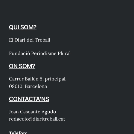
QUI SOM?
El Diari del Treball
Fundació Periodisme Plural
ON SOM?
Carrer Bailén 5, principal.
08010, Barcelona
CONTACTA'NS
Joan Cascante Agudo
redaccio@diaritreball.cat
Telèfon: