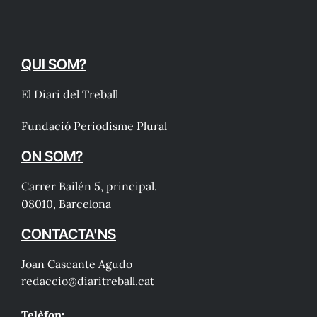
QUI SOM?
El Diari del Treball
Fundació Periodisme Plural
ON SOM?
Carrer Bailén 5, principal.
08010, Barcelona
CONTACTA'NS
Joan Cascante Agudo
redaccio@diaritreball.cat
Telèfon: