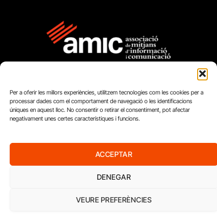
Per a oferir les millors experiències, utilitzem tecnologies com les cookies per a
processar dades com el comportament de navegació o les identificacions
úniques en aquest lloc. No consentir o retirar el consentiment, pot afectar
negativament unes certes característiques i funcions.
FUNDACIÓ
PERIODISME
PLURAL
ACCEPTAR
DENEGAR
VEURE PREFERÈNCIES