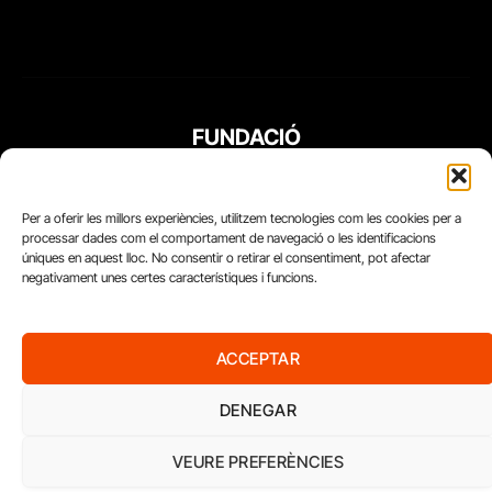
FUNDACIÓ
PERIODISME
PLURAL
Per a oferir les millors experiències, utilitzem tecnologies com les cookies per a
processar dades com el comportament de navegació o les identificacions
úniques en aquest lloc. No consentir o retirar el consentiment, pot afectar
negativament unes certes característiques i funcions.
ACCEPTAR
DENEGAR
VEURE PREFERÈNCIES
Diari del Treball, 2026