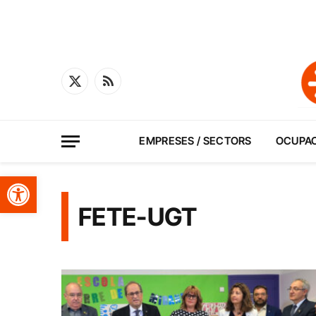
X
RSS
(Twitter)
EMPRESES / SECTORS
OCUPA
Obre la barra d'eines
FETE-UGT