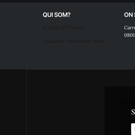
QUI SOM?
ON
El Diari del Treball
Carre
0801
Fundació Periodisme Plural