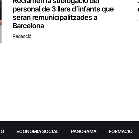
Reclamen la subrogació del
personal de 3 llars d’infants que
seran remunicipalitzades a
Barcelona
Redacció
IÓ
ECONOMIA SOCIAL
PANORAMA
FORMACIÓ