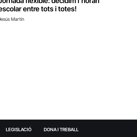
Jornada flexible: decidim l’horari
escolar entre tots i totes!
Jesús Martín
LEGISLACIÓ
DONA I TREBALL