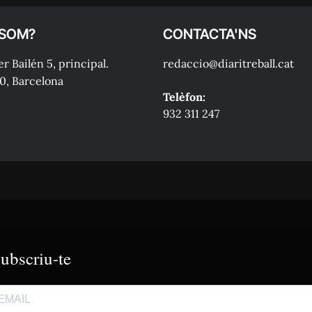
 SOM?
CONTACTA'NS
r Bailén 5, principal.
redaccio@diaritreball.cat
0, Barcelona
Telèfon:
932 311 247