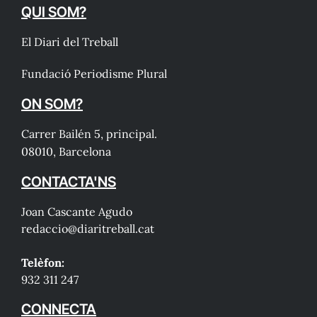
QUI SOM?
El Diari del Treball
Fundació Periodisme Plural
ON SOM?
Carrer Bailén 5, principal.
08010, Barcelona
CONTACTA'NS
Joan Cascante Agudo
redaccio@diaritreball.cat
Telèfon:
932 311 247
CONNECTA