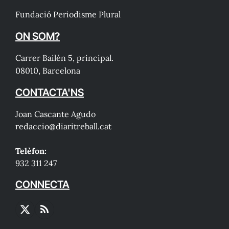
Fundació Periodisme Plural
ON SOM?
Carrer Bailén 5, principal.
08010, Barcelona
CONTACTA'NS
Joan Cascante Agudo
redaccio@diaritreball.cat
Telèfon:
932 311 247
CONNECTA
X
RSS
(Twitter)