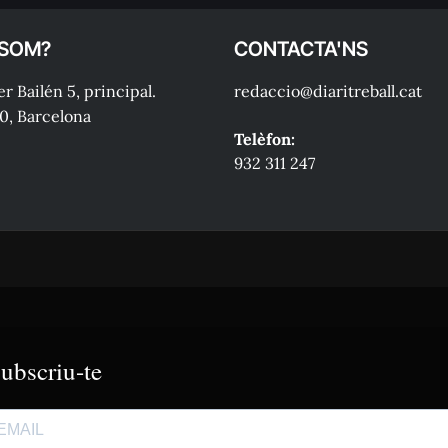
 SOM?
CONTACTA'NS
r Bailén 5, principal.
redaccio@diaritreball.cat
0, Barcelona
Telèfon:
932 311 247