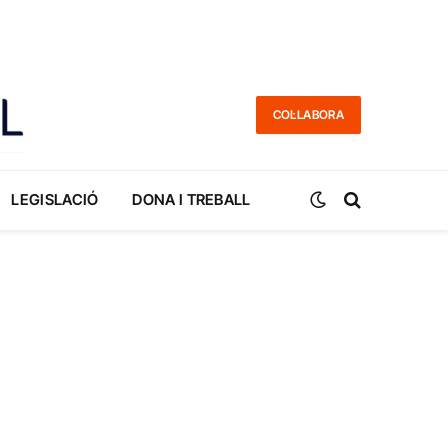
COL·LABORA
LEGISLACIÓ
DONA I TREBALL