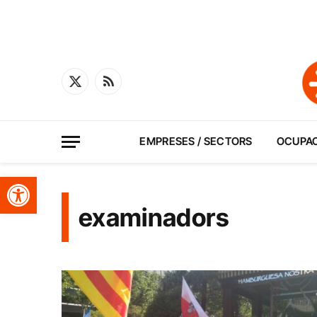
X
RSS
(Twitter)
EMPRESES / SECTORS
OCUPA
Obre la barra d'eines
examinadors