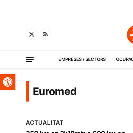
X
RSS
(Twitter)
EMPRESES / SECTORS
OCUPA
Obre la barra d'eines
Euromed
ACTUALITAT