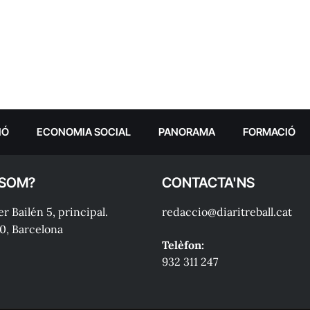
IÓ
ECONOMIA SOCIAL
PANORAMA
FORMACIÓ
 SOM?
CONTACTA'NS
r Bailén 5, principal.
redaccio@diaritreball.cat
0, Barcelona
Telèfon:
932 311 247