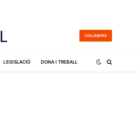
COL·LABORA
LEGISLACIÓ
DONA I TREBALL