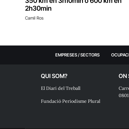
350 km en 3h10min o 600 km en
2h30min
Camil Ros
EMPRESES / SECTORS
OCUPAC
QUI SOM?
ON
El Diari del Treball
Carre
0801
Fundació Periodisme Plural