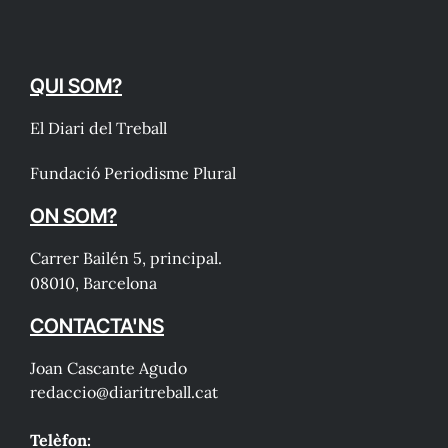
QUI SOM?
El Diari del Treball
Fundació Periodisme Plural
ON SOM?
Carrer Bailén 5, principal.
08010, Barcelona
CONTACTA'NS
Joan Cascante Agudo
redaccio@diaritreball.cat
Telèfon: