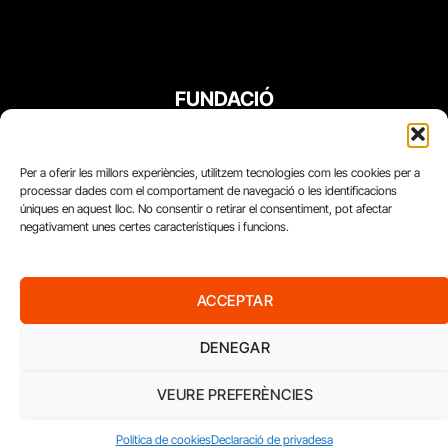
FUNDACIÓ
PERIODISME
PLURAL
Per a oferir les millors experiències, utilitzem tecnologies com les cookies per a
processar dades com el comportament de navegació o les identificacions
úniques en aquest lloc. No consentir o retirar el consentiment, pot afectar
negativament unes certes característiques i funcions.
ACCEPTAR
DENEGAR
VEURE PREFERÈNCIES
Diari del Treball, 2026
Política de cookies
Declaració de privadesa