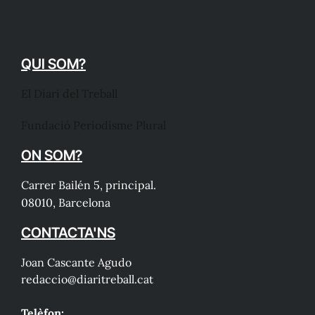
QUI SOM?
El Diari del Treball
Fundació Periodisme Plural
ON SOM?
Carrer Bailén 5, principal.
08010, Barcelona
CONTACTA'NS
Joan Cascante Agudo
redaccio@diaritreball.cat
Telèfon: