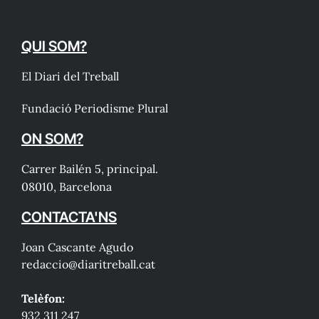
QUI SOM?
El Diari del Treball
Fundació Periodisme Plural
ON SOM?
Carrer Bailén 5, principal.
08010, Barcelona
CONTACTA'NS
Joan Cascante Agudo
redaccio@diaritreball.cat
Telèfon:
932 311 247