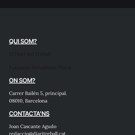
QUI SOM?
El Diari del Treball
Fundació Periodisme Plural
ON SOM?
Carrer Bailén 5, principal.
08010, Barcelona
CONTACTA'NS
Joan Cascante Agudo
redaccio@diaritreball.cat