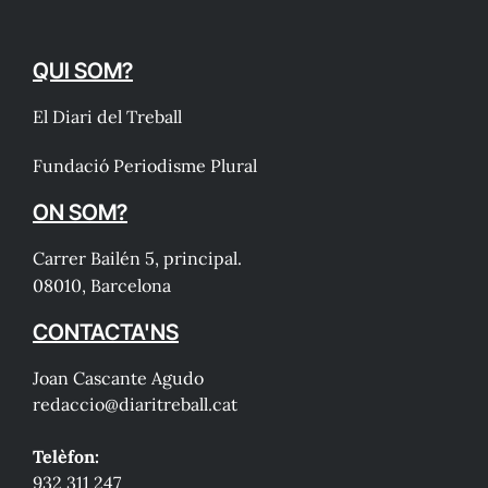
QUI SOM?
El Diari del Treball
Fundació Periodisme Plural
ON SOM?
Carrer Bailén 5, principal.
08010, Barcelona
CONTACTA'NS
Joan Cascante Agudo
redaccio@diaritreball.cat
Telèfon:
932 311 247