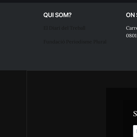
QUI SOM?
ON
El Diari del Treball
Carre
0801
Fundació Periodisme Plural