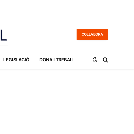
COL·LABORA
LEGISLACIÓ
DONA I TREBALL