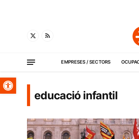
X
RSS
(Twitter)
EMPRESES / SECTORS
OCUPA
Obre la barra d'eines
educació infantil