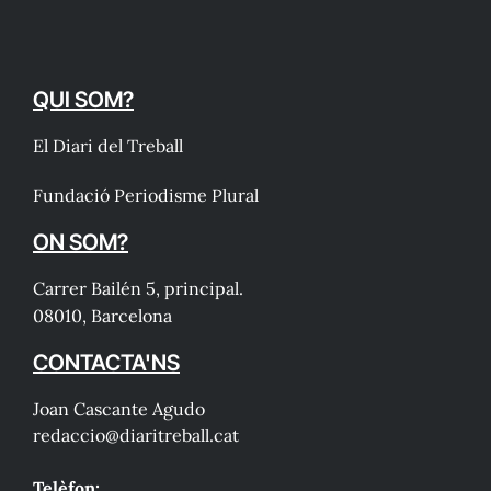
QUI SOM?
El Diari del Treball
Fundació Periodisme Plural
ON SOM?
Carrer Bailén 5, principal.
08010, Barcelona
CONTACTA'NS
Joan Cascante Agudo
redaccio@diaritreball.cat
Telèfon: