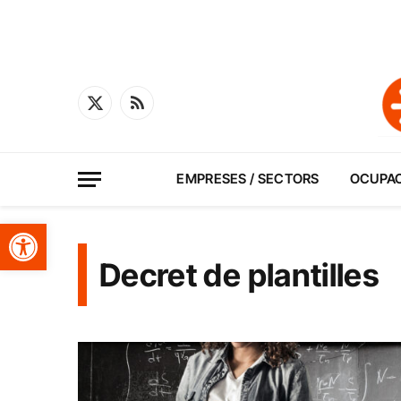
X
RSS
(Twitter)
EMPRESES / SECTORS
OCUPA
Obre la barra d'eines
Decret de plantilles