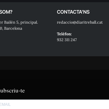
 SOM?
CONTACTA'NS
r Bailén 5, principal.
redaccio@diaritreball.cat
0, Barcelona
Telèfon:
932 311 247