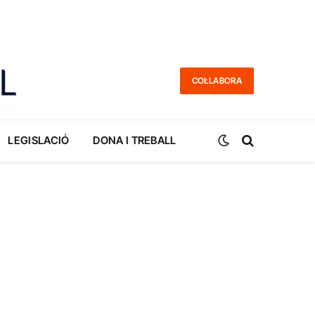
COL·LABORA
LEGISLACIÓ
DONA I TREBALL