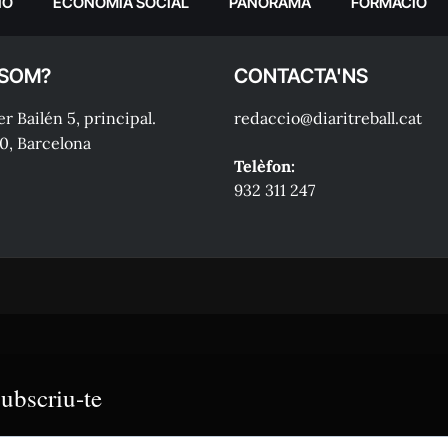
IÓ
ECONOMIA SOCIAL
PANORAMA
FORMACIÓ
 SOM?
CONTACTA'NS
r Bailén 5, principal.
redaccio@diaritreball.cat
0, Barcelona
Telèfon:
932 311 247