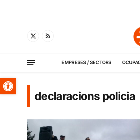
X
RSS
(Twitter)
EMPRESES / SECTORS
OCUPA
Obre la barra d'eines
declaracions policia