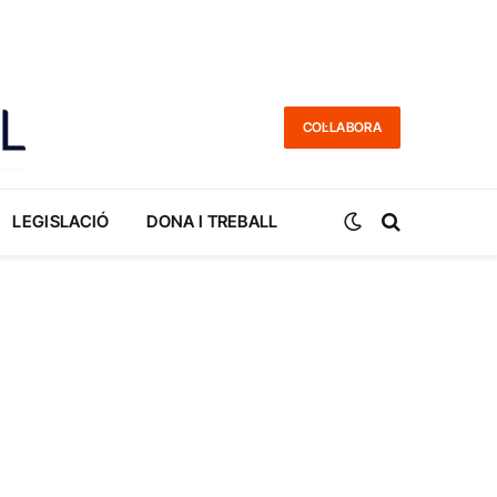
COL·LABORA
LEGISLACIÓ
DONA I TREBALL