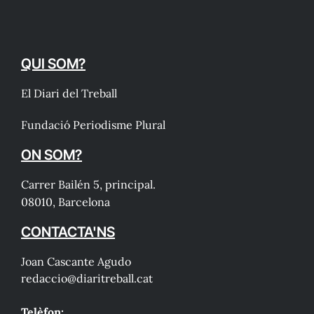
QUI SOM?
El Diari del Treball
Fundació Periodisme Plural
ON SOM?
Carrer Bailén 5, principal.
08010, Barcelona
CONTACTA'NS
Joan Cascante Agudo
redaccio@diaritreball.cat
Telèfon: