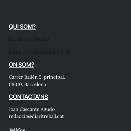
QUI SOM?
El Diari del Treball
Fundació Periodisme Plural
ON SOM?
Carrer Bailén 5, principal.
08010, Barcelona
CONTACTA'NS
Joan Cascante Agudo
redaccio@diaritreball.cat
Telèfon: