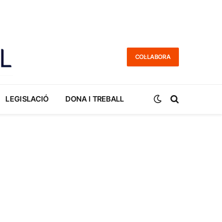
COL·LABORA
LEGISLACIÓ
DONA I TREBALL