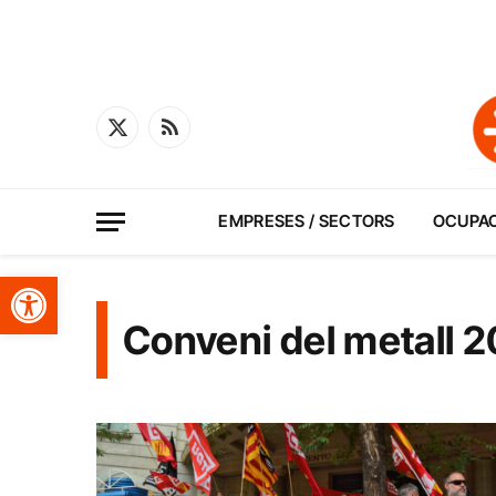
X
RSS
(Twitter)
EMPRESES / SECTORS
OCUPA
Obre la barra d'eines
Conveni del metall 