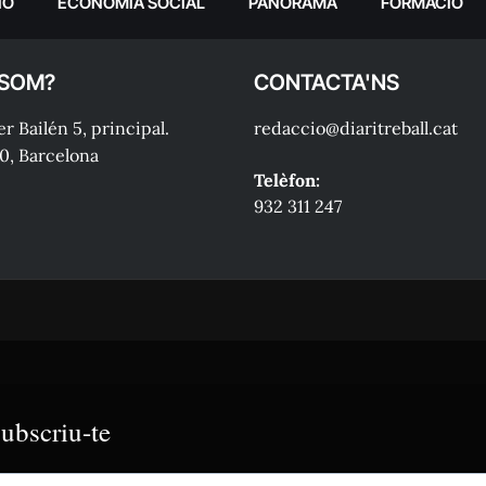
IÓ
ECONOMIA SOCIAL
PANORAMA
FORMACIÓ
 SOM?
CONTACTA'NS
r Bailén 5, principal.
redaccio@diaritreball.cat
0, Barcelona
Telèfon:
932 311 247