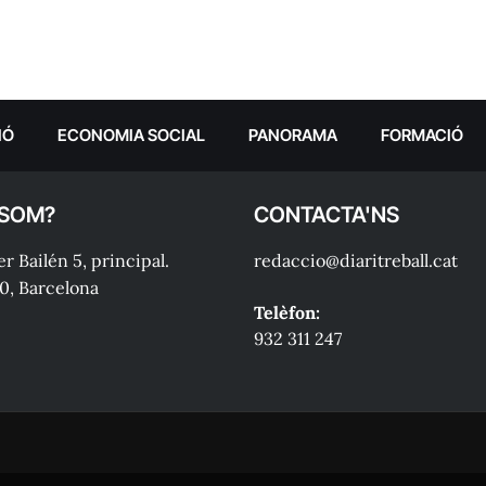
IÓ
ECONOMIA SOCIAL
PANORAMA
FORMACIÓ
 SOM?
CONTACTA'NS
r Bailén 5, principal.
redaccio@diaritreball.cat
0, Barcelona
Telèfon:
932 311 247