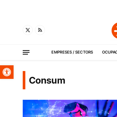
X
RSS
(Twitter)
EMPRESES / SECTORS
OCUPA
Obre la barra d'eines
Consum