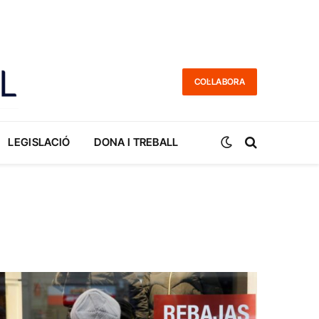
COL·LABORA
LEGISLACIÓ
DONA I TREBALL