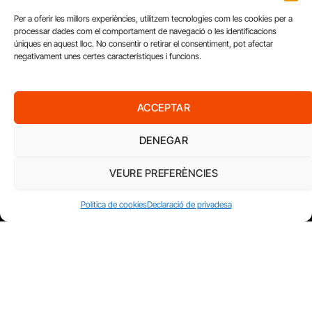
Per a oferir les millors experiències, utilitzem tecnologies com les cookies per a
processar dades com el comportament de navegació o les identificacions
úniques en aquest lloc. No consentir o retirar el consentiment, pot afectar
negativament unes certes característiques i funcions.
ACCEPTAR
DENEGAR
FUNDACIÓ
VEURE PREFERÈNCIES
PERIODISME
PLURAL
Política de cookies
Declaració de privadesa