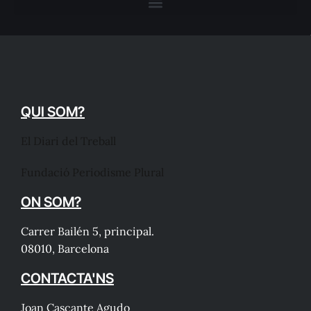
QUI SOM?
El Diari del Treball
Fundació Periodisme Plural
ON SOM?
Carrer Bailén 5, principal.
08010, Barcelona
CONTACTA'NS
Joan Cascante Agudo