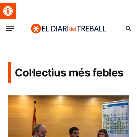
Obre la barra d'eines
Col·lectius més febles