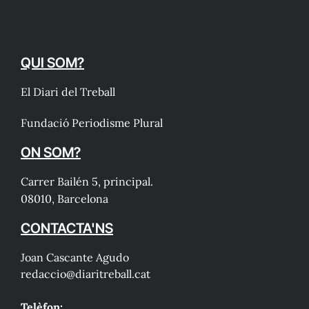
QUI SOM?
El Diari del Treball
Fundació Periodisme Plural
ON SOM?
Carrer Bailén 5, principal.
08010, Barcelona
CONTACTA'NS
Joan Cascante Agudo
redaccio@diaritreball.cat
Telèfon: